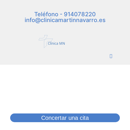
Teléfono - 914078220
info@clinicamartinnavarro.es
Clínica MN
Fisioterapia
" La fisioterapia es aquella pasión de restaurar la salud con las
manos, con los equipos de electromedicina y fundamentalmente
con el corazón "
Fco. Martín.
Concertar una cita